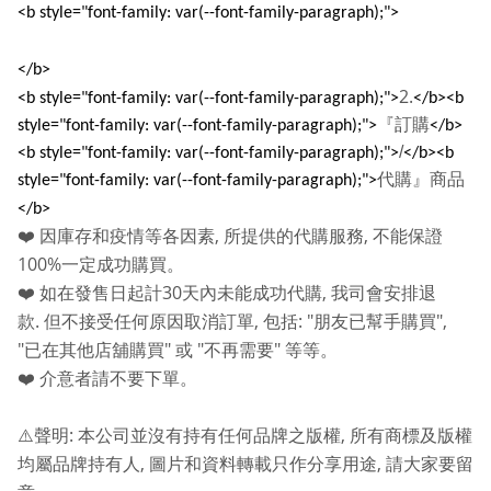
<b style="font-family: var(--font-family-paragraph);">
</b>
2.
<b style="font-family: var(--font-family-paragraph);">
</b><b
『訂購
style="font-family: var(--font-family-paragraph);">
</b>
/
<b style="font-family: var(--font-family-paragraph);">
</b><b
代購』商品
style="font-family: var(--font-family-paragraph);">
</b>
,
,
❤️
因庫存和疫情等各因素
所提供的代購服務
不能保證
100%
一定成功購買。
30
,
❤️
如在發售日起計
天內未能成功代購
我司會安排退
.
,
: "
",
款
但不接受任何原因取消訂單
包括
朋友已幫手購買
"
"
"
"
已在其他店舖購買
或
不再需要
等等。
❤️
介意者請不要下單。
:
,
⚠️
聲明
本公司並沒有持有任何品牌之版權
所有商標及版權
,
,
均屬品牌持有人
圖片和資料轉載只作分享用途
請大家要留