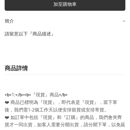
加至購物車
簡介
−
請留意以下『商品描述』
商品詳情
1:
『現貨』商品
<b>
</b><b>
</b>
❤️
商品已標明為『現貨』，即代表是『現貨』，當下單
1-2
後，我們需
個工作天以便安排留貨或安排寄貨。
❤️
如訂單中包括『現貨』和『訂購』的商品，我們會夾齊
貨才一同出貨，如客人需要分開出貨，請分開下單，以免延