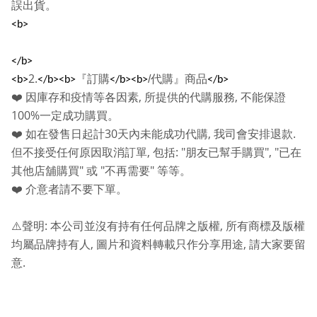
誤出貨。
<b>
</b>
2.
『訂購
/
代購』商品
<b>
</b><b>
</b><b>
</b>
,
,
❤️
因庫存和疫情等各因素
所提供的代購服務
不能保證
100%
一定成功購買。
30
,
.
❤️
如在發售日起計
天內未能成功代購
我司會安排退款
,
: "
", "
但不接受任何原因取消訂單
包括
朋友已幫手購買
已在
"
"
"
其他店舖購買
或
不再需要
等等。
❤️
介意者請不要下單。
:
,
⚠️
聲明
本公司並沒有持有任何品牌之版權
所有商標及版權
,
,
均屬品牌持有人
圖片和資料轉載只作分享用途
請大家要留
.
意