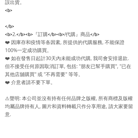
誤出貨。
<b>
</b>
2.
『訂購
/
代購』商品
<b>
</b><b>
</b><b>
</b>
,
,
❤️
因庫存和疫情等各因素
所提供的代購服務
不能保證
100%
一定成功購買。
30
,
.
❤️
如在發售日起計
天內未能成功代購
我司會安排退款
,
: "
", "
但不接受任何原因取消訂單
包括
朋友已幫手購買
已在
"
"
"
其他店舖購買
或
不再需要
等等。
❤️
介意者請不要下單。
:
,
⚠️
聲明
本公司並沒有持有任何品牌之版權
所有商標及版權
,
,
均屬品牌持有人
圖片和資料轉載只作分享用途
請大家要留
.
意