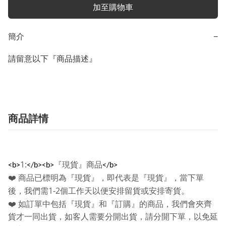
加至購物車
簡介
−
請留意以下『商品描述』
商品詳情
1:
『現貨』商品
<b>
</b><b>
</b>
❤️
商品已標明為『現貨』，即代表是『現貨』，當下單
1-2
後，我們需
個工作天以便安排留貨或安排寄貨。
❤️
如訂單中包括『現貨』和『訂購』的商品，我們會夾齊
貨才一同出貨，如客人需要分開出貨，請分開下單，以免延