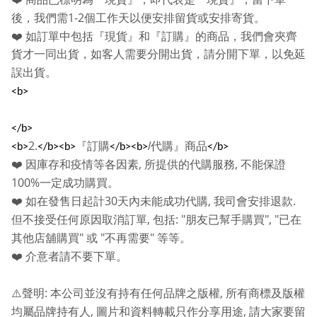
1-2
後，我們需
個工作天以便安排留貨或安排寄貨。
❤️
如訂單中包括『現貨』和『訂購』的商品，我們會夾齊
貨才一同出貨，如客人需要分開出貨，請分開下單，以免延
誤出貨。
<b>
</b>
2.
『訂購
/
代購』商品
<b>
</b><b>
</b><b>
</b>
,
,
❤️
因庫存和疫情等各因素
所提供的代購服務
不能保證
100%
一定成功購買。
30
,
.
❤️
如在發售日起計
天內未能成功代購
我司會安排退款
,
: "
", "
但不接受任何原因取消訂單
包括
朋友已幫手購買
已在
"
"
"
其他店舖購買
或
不再需要
等等。
❤️
介意者請不要下單。
:
,
⚠️
聲明
本公司並沒有持有任何品牌之版權
所有商標及版權
,
,
均屬品牌持有人
圖片和資料轉載只作分享用途
請大家要留