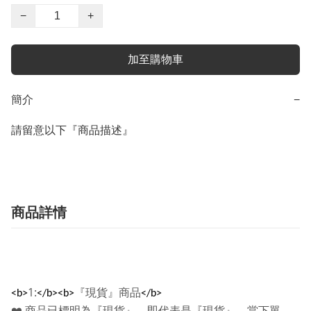
−
+
加至購物車
簡介
−
請留意以下『商品描述』
商品詳情
1:
『現貨』商品
<b>
</b><b>
</b>
❤️
商品已標明為『現貨』，即代表是『現貨』，當下單