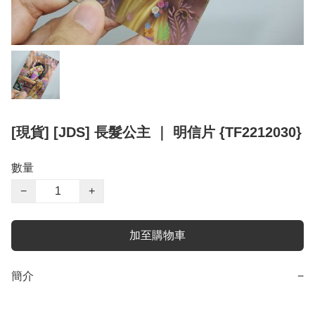
[現貨] [JDS] 長髮公主 ｜ 明信片 {TF2212030}
數量
−
+
加至購物車
簡介
−