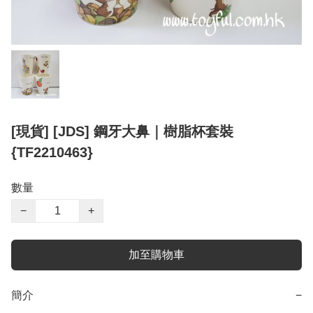
[現貨] [JDS] 鋼牙大鼻｜樹脂杯套裝
{TF2210463}
數量
−
+
加至購物車
簡介
−