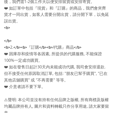
1-2
後，我們需
個工作天以便安排留貨或安排寄貨。
❤️
如訂單中包括『現貨』和『訂購』的商品，我們會夾齊
貨才一同出貨，如客人需要分開出貨，請分開下單，以免延
誤出貨。
<b>
</b>
2.
『訂購
/
代購』商品
<b>
</b><b>
</b><b>
</b>
,
,
❤️
因庫存和疫情等各因素
所提供的代購服務
不能保證
100%
一定成功購買。
30
,
.
❤️
如在發售日起計
天內未能成功代購
我司會安排退款
,
: "
", "
但不接受任何原因取消訂單
包括
朋友已幫手購買
已在
"
"
"
其他店舖購買
或
不再需要
等等。
❤️
介意者請不要下單。
:
,
⚠️
聲明
本公司並沒有持有任何品牌之版權
所有商標及版權
,
,
均屬品牌持有人
圖片和資料轉載只作分享用途
請大家要留
.
意