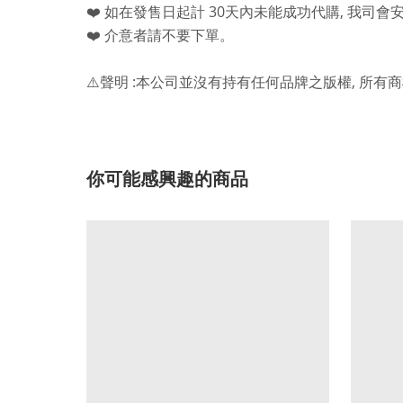
30
,
❤️
如在發售日起計
天內未能成功代購
我司會
❤️
介意者請不要下單。
:
,
⚠️
聲明
本公司並沒有持有任何品牌之版權
所有商
你可能感興趣的商品