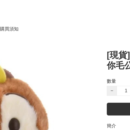
購買須知
[現貨]
你毛公仔
數量
−
簡介