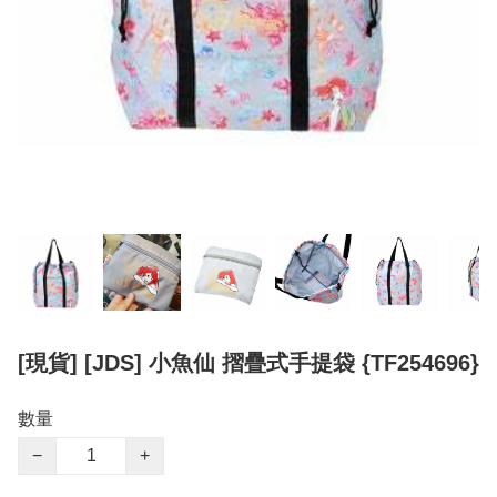
[現貨] [JDS] 小魚仙 摺疊式手提袋 {TF254696}
數量
−
+