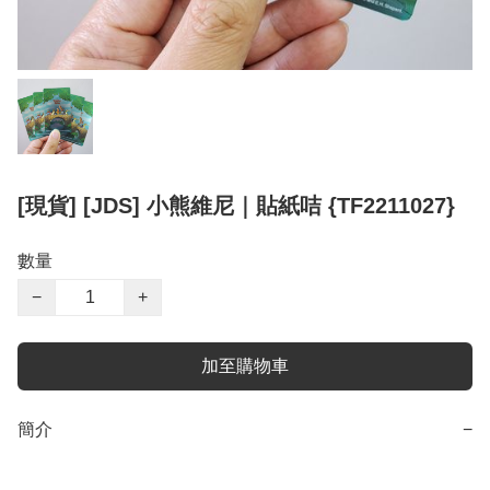
[現貨] [JDS] 小熊維尼｜貼紙咭 {TF2211027}
數量
−
+
加至購物車
簡介
−