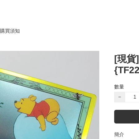
購買須知
[現貨
{TF2
數量
−
簡介