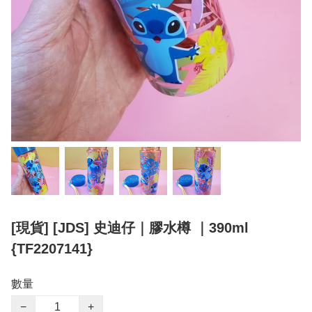
[現貨] [JDS] 史迪仔｜膠水樽 ｜390ml
{TF2207141}
數量
−
+