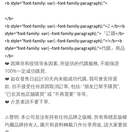
<b style="font-family: var(--font-family-paragraph);">
</b>
2.
<b style="font-family: var(--font-family-paragraph);">
</b><b
『訂購
style="font-family: var(--font-family-paragraph);">
</b>
/
<b style="font-family: var(--font-family-paragraph);">
</b><b
代購』商品
style="font-family: var(--font-family-paragraph);">
</b>
,
,
❤️
因庫存和疫情等各因素
所提供的代購服務
不能保證
100%
一定成功購買。
30
,
❤️
如在發售日起計
天內未能成功代購
我司會安排退
.
,
: "
",
款
但不接受任何原因取消訂單
包括
朋友已幫手購買
"
"
"
"
已在其他店舖購買
或
不再需要
等等。
❤️
介意者請不要下單。
:
,
⚠️
聲明
本公司並沒有持有任何品牌之版權
所有商標及版權
,
,
均屬品牌持有人
圖片和資料轉載只作分享用途
請大家要留