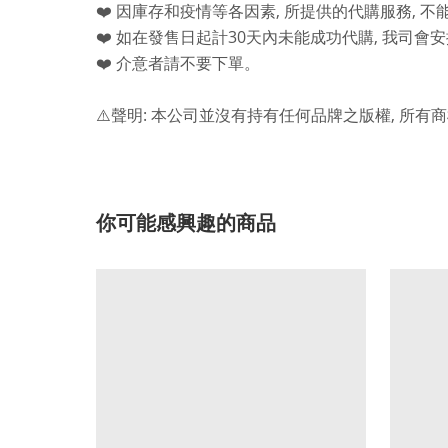
,
,
❤️
因庫存和疫情等各因素
所提供的代購服務
不
30
,
❤️
如在發售日起計
天內未能成功代購
我司會安
❤️
介意者請不要下單。
:
,
⚠️
聲明
本公司並沒有持有任何品牌之版權
所有商
你可能感興趣的商品