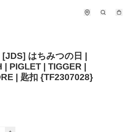
 [JDS] はちみつの日 |
| PIGLET | TIGGER |
RE | 匙扣 {TF2307028}
+