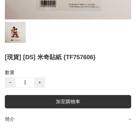
[現貨] [DS] 米奇貼紙 {TF757606}
數量
−
+
加至購物車
簡介
−