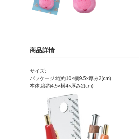
商品詳情
サイズ:
パッケージ:縦約10×横9.5×厚み2(cm)
本体:縦約4.5×横4×厚み2(cm)