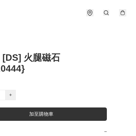
 [DS] 火腿磁石
20444}
+
加至購物車
−