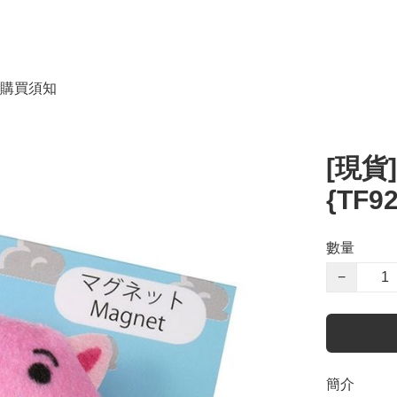
購買須知
[現貨]
{TF9
數量
−
簡介