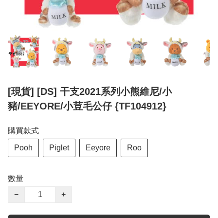
[現貨] [DS] 干支2021系列小熊維尼/小
豬/EEYORE/小荳毛公仔 {TF104912}
購買款式
Pooh
Piglet
Eeyore
Roo
數量
−
+