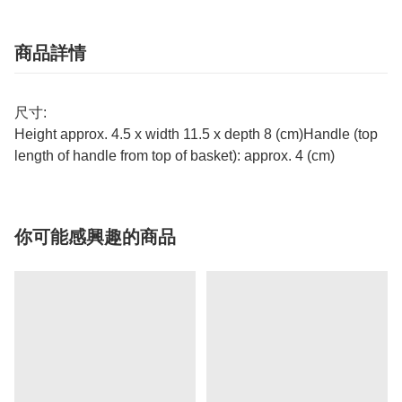
商品詳情
尺寸:
Height approx. 4.5 x width 11.5 x depth 8 (cm)Handle (top
length of handle from top of basket): approx. 4 (cm)
你可能感興趣的商品