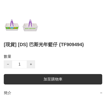
[現貨] [DS] 巴斯光年籃仔 {TF909494}
數量
−
+
加至購物車
簡介
−