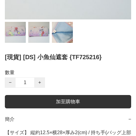
[現貨] [DS] 小魚仙遮套 {TF725216}
數量
−
+
加至購物車
簡介
−
【サイズ】 縦約12.5×横28×厚み2(cm) / 持ち手(バッグ上部