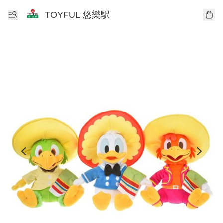
TOYFUL 悠樂駅