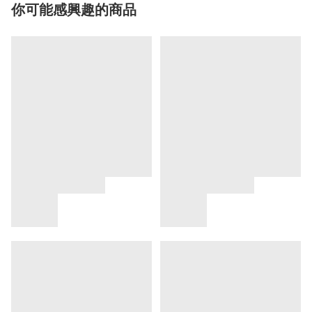
你可能感興趣的商品