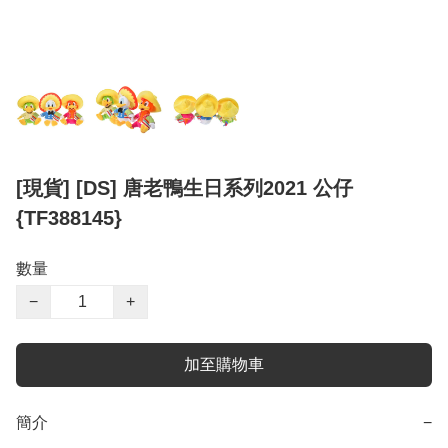
[現貨] [DS] 唐老鴨生日系列2021 公仔
{TF388145}
數量
−
+
加至購物車
簡介
−