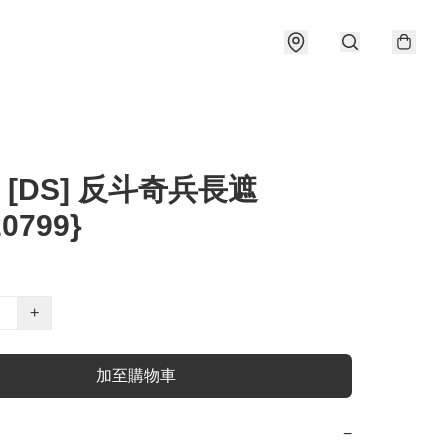
] [DS] 反斗奇兵長遮
20799}
+
加至購物車
−