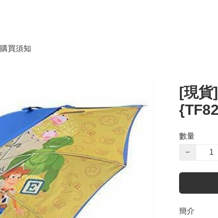
購買須知
[現貨
{TF8
數量
−
簡介