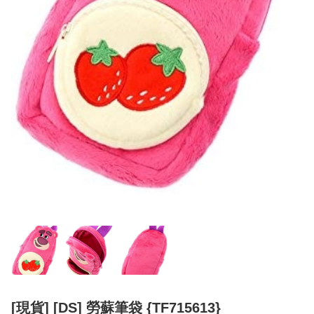
[現貨] [DS] 勞蘇筆袋 {TF715613}