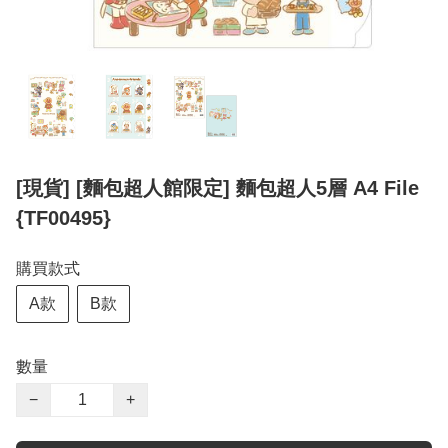
[現貨] [麵包超人館限定] 麵包超人5層 A4 File
{TF00495}
購買款式
A款
B款
數量
−
+