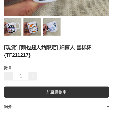
[現貨] [麵包超人館限定] 細菌人 雪糕杯
{TF211217}
數量
−
+
加至購物車
簡介
−