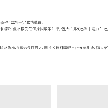
100%
能保證
一定成功購買。
.
,
: "
", "
排退款
但不接受任何原因取消訂單
包括
朋友已幫手購買
已
,
,
標及版權均屬品牌持有人
圖片和資料轉載只作分享用途
請大家