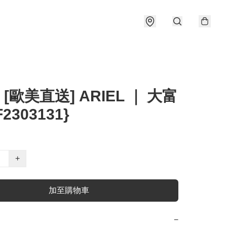
 [歐美直送] ARIEL ｜ 大富
F2303131}
+
加至購物車
−