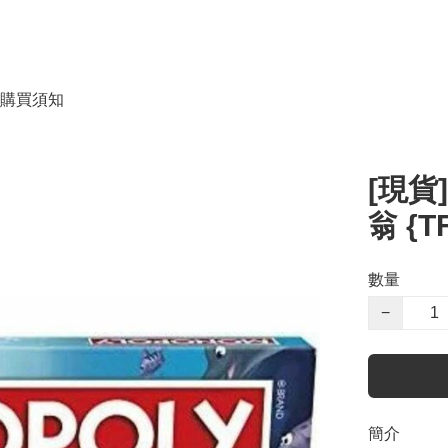
購買須知
[現貨]
翁 {T
數量
−
簡介