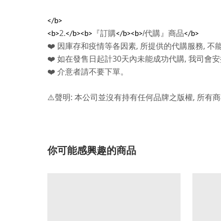
</b>
2.
『訂購
/
代購』商品
<b>
</b><b>
</b><b>
</b>
,
,
❤️
因庫存和疫情等各因素
所提供的代購服務
不
30
,
❤️
如在發售日起計
天內未能成功代購
我司會安
❤️
介意者請不要下單。
:
,
⚠️
聲明
本公司並沒有持有任何品牌之版權
所有商
你可能感興趣的商品