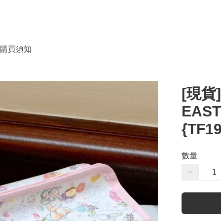
購買須知
[現貨
EAST
{TF1
數量
−