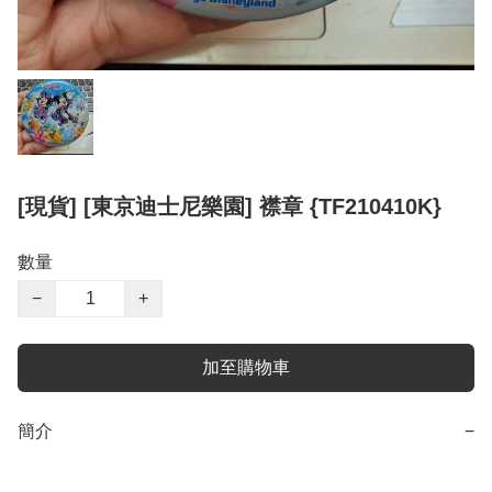
[現貨] [東京迪士尼樂園] 襟章 {TF210410K}
數量
−
+
加至購物車
簡介
−