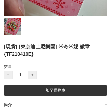
[現貨] [東京迪士尼樂園] 米奇米妮 徽章
{TF210410E}
數量
−
+
加至購物車
簡介
−