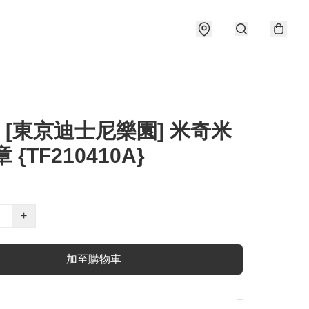
] [東京迪士尼樂園] 米奇米
 {TF210410A}
+
加至購物車
−