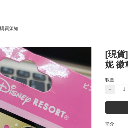
購買須知
[現貨
妮 徽章
數量
−
簡介