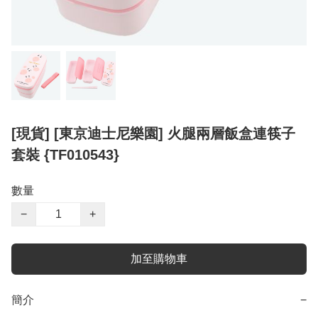
[現貨] [東京迪士尼樂園] 火腿兩層飯盒連筷子
套裝 {TF010543}
數量
−
+
加至購物車
簡介
−