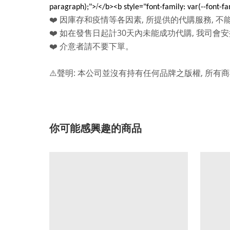
/
paragraph);">
</b><b style="font-family: var(--font-f
,
,
❤️
因庫存和疫情等各因素
所提供的代購服務
不
30
,
❤️
如在發售日起計
天內未能成功代購
我司會安
❤️
介意者請不要下單。
:
,
⚠️
聲明
本公司並沒有持有任何品牌之版權
所有商
你可能感興趣的商品