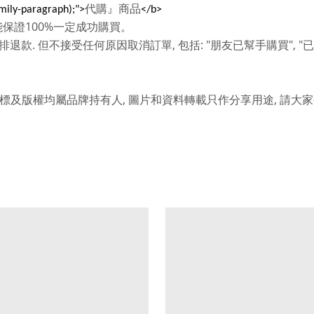
代購』商品
amily-paragraph);">
</b>
100%
能保證
一定成功購買。
.
,
: "
", "
排退款
但不接受任何原因取消訂單
包括
朋友已幫手購買
已
,
,
標及版權均屬品牌持有人
圖片和資料轉載只作分享用途
請大家