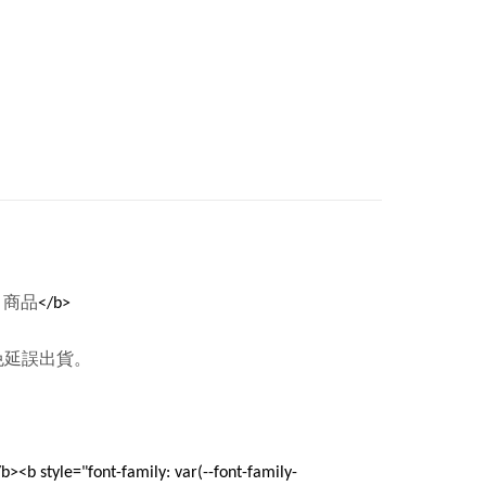
』商品
</b>
免延誤出貨。
b><b style="font-family: var(--font-family-