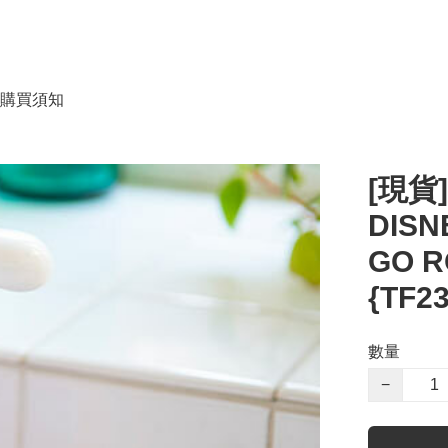
購買須知
[現貨
DISN
GO 
{TF2
數量
−