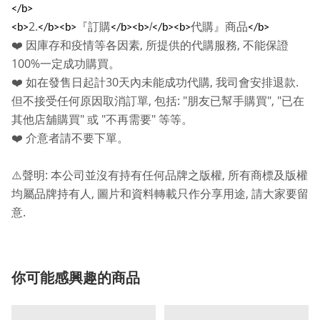
</b>
2.
『訂購
/
代購』商品
<b>
</b><b>
</b><b>
</b><b>
</b>
,
,
❤️
因庫存和疫情等各因素
所提供的代購服務
不能保證
100%
一定成功購買。
30
,
.
❤️
如在發售日起計
天內未能成功代購
我司會安排退款
,
: "
", "
但不接受任何原因取消訂單
包括
朋友已幫手購買
已在
"
"
"
其他店舖購買
或
不再需要
等等。
❤️
介意者請不要下單。
:
,
⚠️
聲明
本公司並沒有持有任何品牌之版權
所有商標及版權
,
,
均屬品牌持有人
圖片和資料轉載只作分享用途
請大家要留
.
意
你可能感興趣的商品