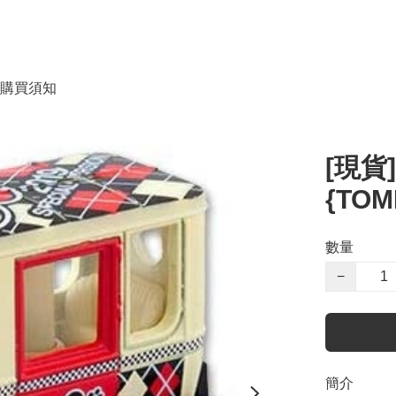
購買須知
[現貨]
{TOM
數量
−
簡介