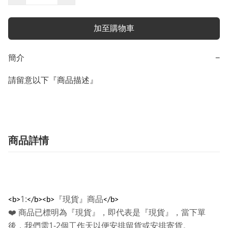
加至購物車
簡介
−
請留意以下『商品描述』
商品詳情
1:
『現貨』商品
<b>
</b><b>
</b>
❤️
商品已標明為『現貨』，即代表是『現貨』，當下單
1-2
後，我們需
個工作天以便安排留貨或安排寄貨。