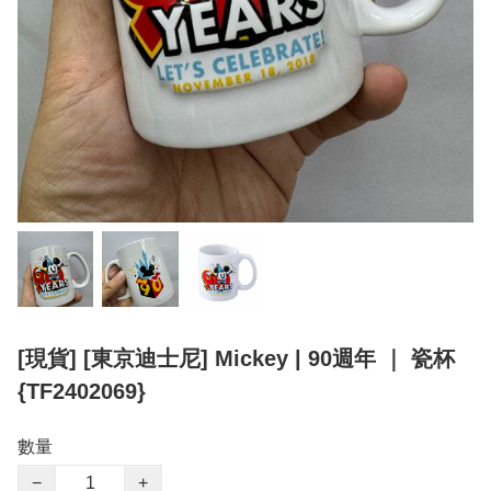
[現貨] [東京迪士尼] Mickey | 90週年 ｜ 瓷杯
{TF2402069}
數量
−
+