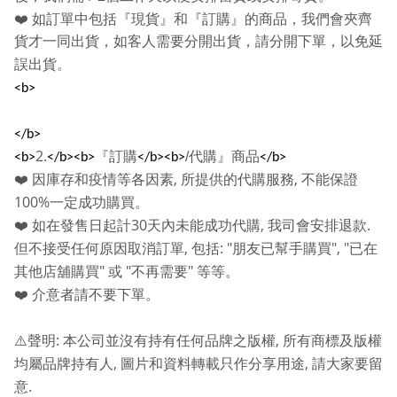
❤️
如訂單中包括『現貨』和『訂購』的商品，我們會夾齊
貨才一同出貨，如客人需要分開出貨，請分開下單，以免延
誤出貨。
<b>
</b>
2.
『訂購
/
代購』商品
<b>
</b><b>
</b><b>
</b>
,
,
❤️
因庫存和疫情等各因素
所提供的代購服務
不能保證
100%
一定成功購買。
30
,
.
❤️
如在發售日起計
天內未能成功代購
我司會安排退款
,
: "
", "
但不接受任何原因取消訂單
包括
朋友已幫手購買
已在
"
"
"
其他店舖購買
或
不再需要
等等。
❤️
介意者請不要下單。
:
,
⚠️
聲明
本公司並沒有持有任何品牌之版權
所有商標及版權
,
,
均屬品牌持有人
圖片和資料轉載只作分享用途
請大家要留
.
意