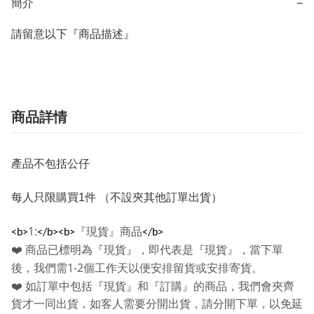
簡介
−
請留意以下『商品描述』
商品詳情
產品不包括公仔
每人只限購買1件 （不設夾其他訂單出貨）
1:
『現貨』商品
<b>
</b><b>
</b>
❤️
商品已標明為『現貨』，即代表是『現貨』，當下單
1-2
後，我們需
個工作天以便安排留貨或安排寄貨。
❤️
如訂單中包括『現貨』和『訂購』的商品，我們會夾齊
貨才一同出貨，如客人需要分開出貨，請分開下單，以免延