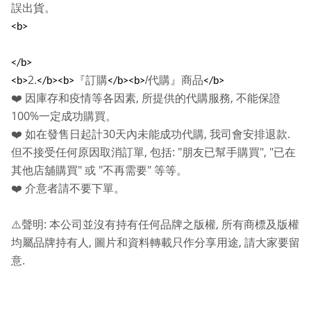
誤出貨。
<b>
</b>
2.
『訂購
/
代購』商品
<b>
</b><b>
</b><b>
</b>
,
,
❤️
因庫存和疫情等各因素
所提供的代購服務
不能保證
100%
一定成功購買。
30
,
.
❤️
如在發售日起計
天內未能成功代購
我司會安排退款
,
: "
", "
但不接受任何原因取消訂單
包括
朋友已幫手購買
已在
"
"
"
其他店舖購買
或
不再需要
等等。
❤️
介意者請不要下單。
:
,
⚠️
聲明
本公司並沒有持有任何品牌之版權
所有商標及版權
,
,
均屬品牌持有人
圖片和資料轉載只作分享用途
請大家要留
.
意