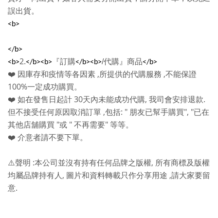
誤出貨。
<b>
</b>
2.
『訂購
/
代購』商品
<b>
</b><b>
</b><b>
</b>
,
,
❤️
因庫存和疫情等各因素
所提供的代購服務
不能保證
100%
一定成功購買。
30
,
.
❤️
如在發售日起計
天內未能成功代購
我司會安排退款
,
: "
", "
但不接受任何原因取消訂單
包括
朋友已幫手購買
已在
"
"
"
其他店舖購買
或
不再需要
等等。
❤️
介意者請不要下單。
:
,
⚠️
聲明
本公司並沒有持有任何品牌之版權
所有商標及版權
,
,
均屬品牌持有人
圖片和資料轉載只作分享用途
請大家要留
.
意