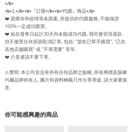
</b>
2.
『訂購
/
代購』商品
<b>
</b><b>
</b><b>
</b>
,
,
❤️
因庫存和疫情等各因素
所提供的代購服務
不能保證
100%
一定成功購買。
30
,
.
❤️
如在發售日起計
天內未能成功代購
我司會安排退款
,
: "
", "
但不接受任何原因取消訂單
包括
朋友已幫手購買
已在
"
"
"
其他店舖購買
或
不再需要
等等。
❤️
介意者請不要下單。
:
,
⚠️
聲明
本公司並沒有持有任何品牌之版權
所有商標及版權
,
,
均屬品牌持有人
圖片和資料轉載只作分享用途
請大家要留
.
意
你可能感興趣的商品