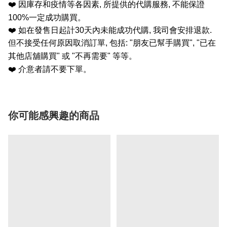
❤️
因庫存和疫情等各因素
,
所提供的代購服務
,
不能保證
100%
一定成功購買。
❤️
如在發售日起計
30
天內未能成功代購
,
我司會安排退款
.
但不接受任何原因取消訂單
,
包括
: "
朋友已幫手購買
", "
已在
其他店舖購買
"
或
"
不再需要
"
等等。
❤️
介意者請不要下單。
你可能感興趣的商品