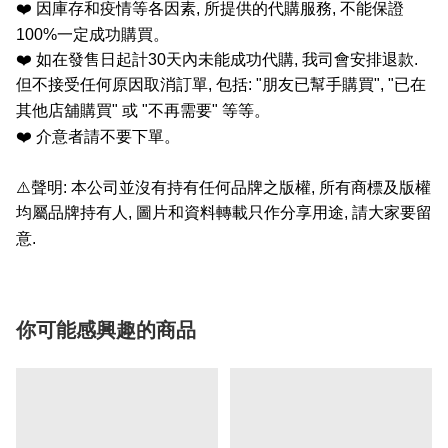
❤️
因庫存和疫情等各因素
,
所提供的代購服務
,
不能保證
100%
一定成功購買。
❤️
如在發售日起計
30
天內未能成功代購
,
我司會安排退款
.
但不接受任何原因取消訂單
,
包括
: "
朋友已幫手購買
", "
已在
其他店舖購買
"
或
"
不再需要
"
等等。
❤️
介意者請不要下單。
⚠️
聲明
:
本公司並沒有持有任何品牌之版權
,
所有商標及版權
均屬品牌持有人
,
圖片和資料轉載只作分享用途
,
請大家要留
意
.
你可能感興趣的商品