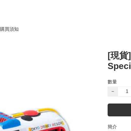
購買須知
[現貨]
Speci
數量
−
簡介