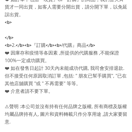
貨才一同出貨，如客人需要分開出貨，請分開下單，以免延
誤出貨。
<b>
</b>
2.
『訂購
/
代購』商品
<b>
</b><b>
</b><b>
</b>
,
,
❤️
因庫存和疫情等各因素
所提供的代購服務
不能保證
100%
一定成功購買。
30
,
.
❤️
如在發售日起計
天內未能成功代購
我司會安排退款
,
: "
", "
但不接受任何原因取消訂單
包括
朋友已幫手購買
已在
"
"
"
其他店舖購買
或
不再需要
等等。
❤️
介意者請不要下單。
:
,
⚠️
聲明
本公司並沒有持有任何品牌之版權
所有商標及版權
,
,
均屬品牌持有人
圖片和資料轉載只作分享用途
請大家要留
.
意