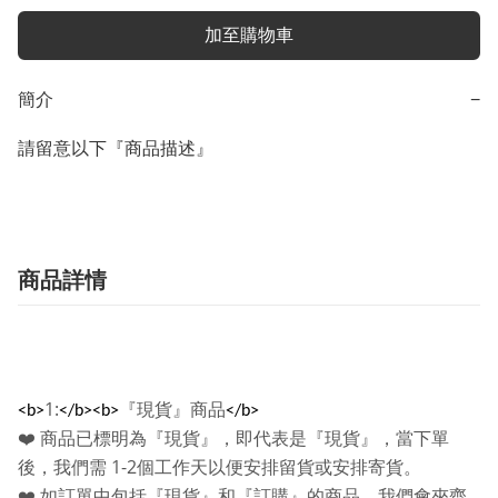
加至購物車
簡介
−
請留意以下『商品描述』
商品詳情
1:
『現貨』商品
<b>
</b><b>
</b>
❤️
商品已標明為『現貨』，即代表是『現貨』，當下單
1-2
後，我們需
個工作天以便安排留貨或安排寄貨。
❤️
如訂單中包括『現貨』和『訂購』的商品，我們會夾齊