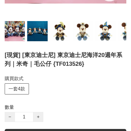
[現貨] [東京迪士尼] 東京迪士尼海洋20週年系
列｜米奇｜毛公仔 {TF013526}
購買款式
一套4款
數量
−
+