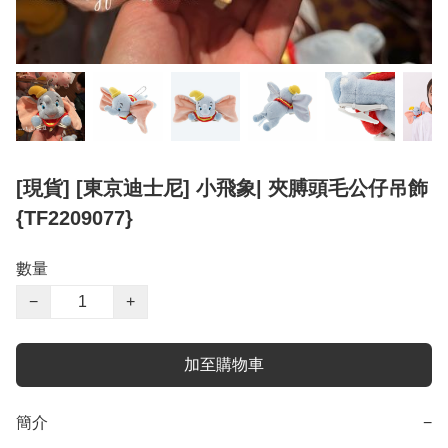
[現貨] [東京迪士尼] 小飛象| 夾膊頭毛公仔吊飾
{TF2209077}
數量
−
+
加至購物車
簡介
−