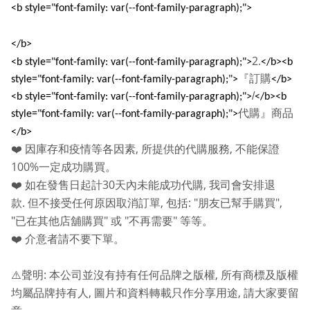
<b style="font-family: var(--font-family-paragraph);">
</b>
2.
<b style="font-family: var(--font-family-paragraph);">
</b><b
『訂購
style="font-family: var(--font-family-paragraph);">
</b>
/
<b style="font-family: var(--font-family-paragraph);">
</b><b
代購』商品
style="font-family: var(--font-family-paragraph);">
</b>
,
,
❤️
因庫存和疫情等各因素
所提供的代購服務
不能保證
100%
一定成功購買。
30
,
❤️
如在發售日起計
天內未能成功代購
我司會安排退
.
,
: "
",
款
但不接受任何原因取消訂單
包括
朋友已幫手購買
"
"
"
"
已在其他店舖購買
或
不再需要
等等。
❤️
介意者請不要下單。
:
,
⚠️
聲明
本公司並沒有持有任何品牌之版權
所有商標及版權
,
,
均屬品牌持有人
圖片和資料轉載只作分享用途
請大家要留