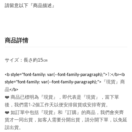
請留意以下『商品描述』
商品詳情
サイズ：長さ約15㎝
1:
<b style="font-family: var(--font-family-paragraph);">
</b><b
『現貨』商
style="font-family: var(--font-family-paragraph);">
品
</b>
❤️
商品已標明為『現貨』，即代表是『現貨』，當下單
1-2
後，我們需
個工作天以便安排留貨或安排寄貨。
❤️
如訂單中包括『現貨』和『訂購』的商品，我們會夾齊
貨才一同出貨，如客人需要分開出貨，請分開下單，以免延
誤出貨。