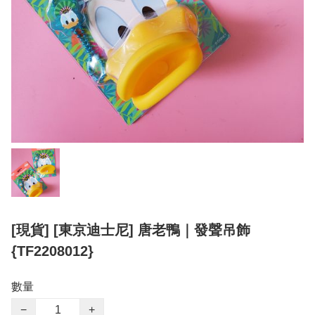
[現貨] [東京迪士尼] 唐老鴨｜發聲吊飾
{TF2208012}
數量
−
+