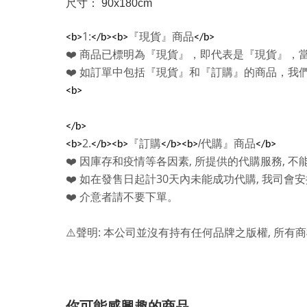
尺寸： 90x180cm
1:
『現貨』商品
<b>
</b><b>
</b>
❤️
商品已標明為『現貨』，即代表是『現貨』，
❤️
如訂單中包括『現貨』和『訂購』的商品，我
<b>
</b>
2.
『訂購
/
代購』商品
<b>
</b><b>
</b><b>
</b>
,
,
❤️
因庫存和疫情等各因素
所提供的代購服務
不
30
,
❤️
如在發售日起計
天內未能成功代購
我司會安
❤️
介意者請不要下單。
:
,
⚠️
聲明
本公司並沒有持有任何品牌之版權
所有商
你可能感興趣的商品