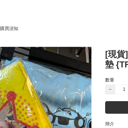
購買須知
[現貨]
墊 {T
數量
−
簡介