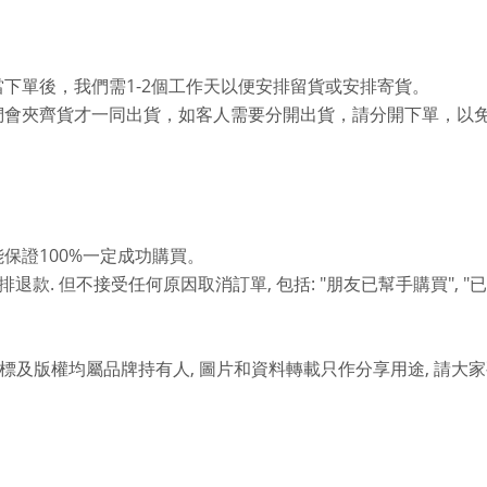
1-2
當下單後，我們需
個工作天以便安排留貨或安排寄貨。
們會夾齊貨才一同出貨，如客人需要分開出貨，請分開下單，以
100%
能保證
一定成功購買。
.
,
: "
", "
排退款
但不接受任何原因取消訂單
包括
朋友已幫手購買
已
,
,
標及版權均屬品牌持有人
圖片和資料轉載只作分享用途
請大家