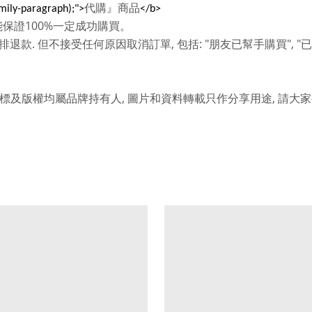
代購』商品
amily-paragraph);">
</b>
100%
能保證
一定成功購買。
.
,
: "
", "
排退款
但不接受任何原因取消訂單
包括
朋友已幫手購買
已
,
,
標及版權均屬品牌持有人
圖片和資料轉載只作分享用途
請大家