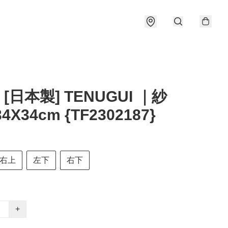
 [日本製] TENUGUI ｜紗
4X34cm {TF2302187}
右上
左下
右下
+