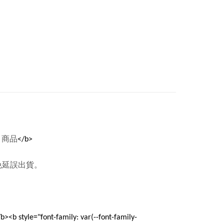
』商品
</b>
免延誤出貨。
b><b style="font-family: var(--font-family-