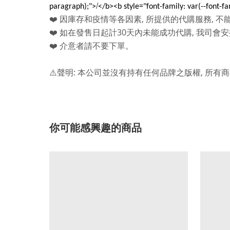
/
paragraph);">
</b><b style="font-family: var(--font-f
,
,
❤️
因庫存和疫情等各因素
所提供的代購服務
不
30
,
❤️
如在發售日起計
天內未能成功代購
我司會安
❤️
介意者請不要下單。
:
,
⚠️
聲明
本公司並沒有持有任何品牌之版權
所有商
你可能感興趣的商品