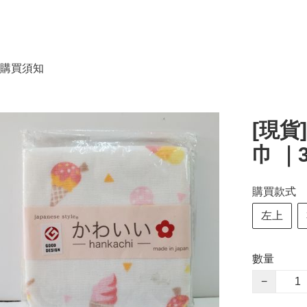
購買須知
[現貨]
巾 ｜3
購買款式
左上
數量
−