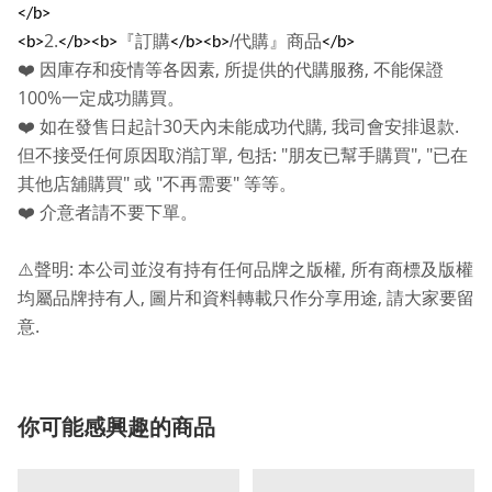
</b>
2.
『訂購
/
代購』商品
<b>
</b><b>
</b><b>
</b>
,
,
❤️
因庫存和疫情等各因素
所提供的代購服務
不能保證
100%
一定成功購買。
30
,
.
❤️
如在發售日起計
天內未能成功代購
我司會安排退款
,
: "
", "
但不接受任何原因取消訂單
包括
朋友已幫手購買
已在
"
"
"
其他店舖購買
或
不再需要
等等。
❤️
介意者請不要下單。
:
,
⚠️
聲明
本公司並沒有持有任何品牌之版權
所有商標及版權
,
,
均屬品牌持有人
圖片和資料轉載只作分享用途
請大家要留
.
意
你可能感興趣的商品