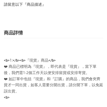
請留意以下『商品描述』
商品詳情
1:
『現貨』商品
<b>
</b><b>
</b>
❤️
商品已標明為『現貨』，即代表是『現貨』，當下單
1-2
後，我們需
個工作天以便安排留貨或安排寄貨。
❤️
如訂單中包括『現貨』和『訂購』的商品，我們會夾齊
貨才一同出貨，如客人需要分開出貨，請分開下單，以免延
誤出貨。
<b>