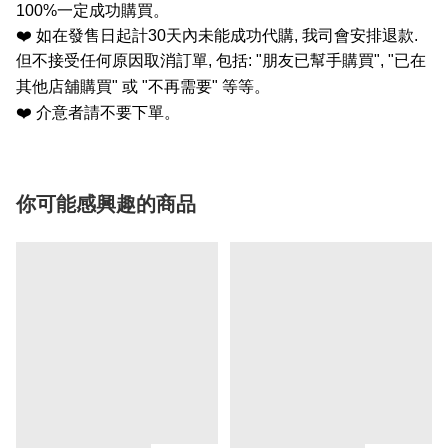
100%
一定成功購買。
❤️
如在發售日起計
30
天內未能成功代購
,
我司會安排退款
.
但不接受任何原因取消訂單
,
包括
: "
朋友已幫手購買
", "
已在
其他店舖購買
"
或
"
不再需要
"
等等。
❤️
介意者請不要下單。
你可能感興趣的商品