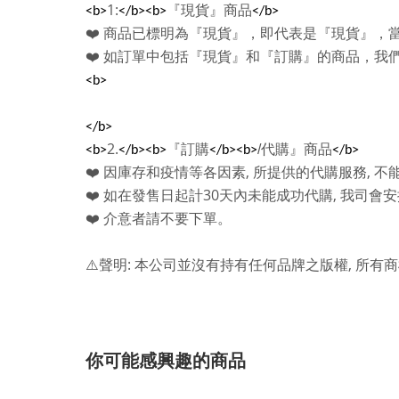
1:
『現貨』商品
<b>
</b><b>
</b>
❤️
商品已標明為『現貨』，即代表是『現貨』，
❤️
如訂單中包括『現貨』和『訂購』的商品，我
<b>
</b>
2.
『訂購
/
代購』商品
<b>
</b><b>
</b><b>
</b>
,
,
❤️
因庫存和疫情等各因素
所提供的代購服務
不
30
,
❤️
如在發售日起計
天內未能成功代購
我司會安
❤️
介意者請不要下單。
:
,
⚠️
聲明
本公司並沒有持有任何品牌之版權
所有商
你可能感興趣的商品