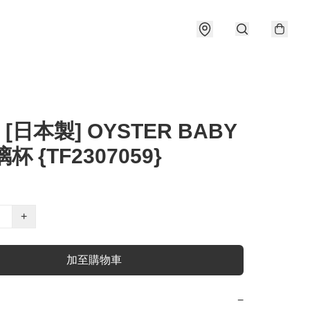
 [日本製] OYSTER BABY
杯 {TF2307059}
+
加至購物車
−