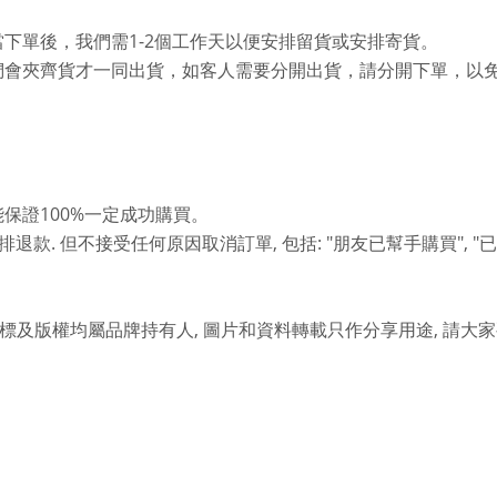
1-2
當下單後，我們需
個工作天以便安排留貨或安排寄貨。
們會夾齊貨才一同出貨，如客人需要分開出貨，請分開下單，以
100%
能保證
一定成功購買。
.
,
: "
", "
排退款
但不接受任何原因取消訂單
包括
朋友已幫手購買
已
,
,
標及版權均屬品牌持有人
圖片和資料轉載只作分享用途
請大家