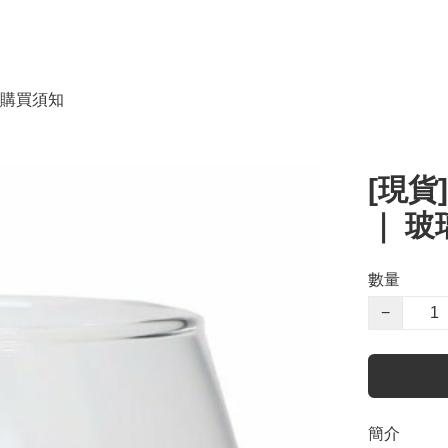
購買須知
[現貨]
｜ 玻璃
數量
−
簡介